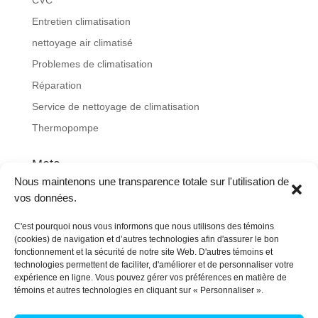
Entretien climatisation
nettoyage air climatisé
Problemes de climatisation
Réparation
Service de nettoyage de climatisation
Thermopompe
Meta
Nous maintenons une transparence totale sur l'utilisation de
Connexion
vos données.
Flux des publications
C'est pourquoi nous vous informons que nous utilisons des témoins
Flux des commentaires
(cookies) de navigation et d’autres technologies afin d'assurer le bon
Site de WordPress-FR
fonctionnement et la sécurité de notre site Web. D'autres témoins et
technologies permettent de faciliter, d'améliorer et de personnaliser votre
expérience en ligne. Vous pouvez gérer vos préférences en matière de
témoins et autres technologies en cliquant sur « Personnaliser ».