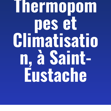
T
hermopom
pes
et
Climatisatio
n, à Saint-
Eustache